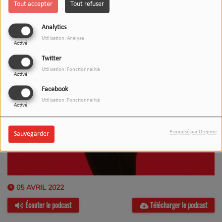
Tout accepter
Tout refuser
Analytics
Utilisation: Analyse
Activé
Twitter
Utilisation: Fonctionnalité
Activé
Facebook
Utilisation: Fonctionnalité
Activé
Propulsé par Orejime
Sauvegarder
05 AVRIL 2022
Écouter le podcast
Télécharger le podcast