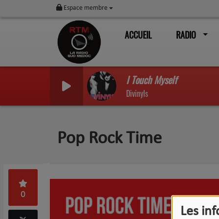
Espace membre
ACCUEIL
RADIO
I Touch Myself
Divinyls
Pop Rock Time
0
Les in