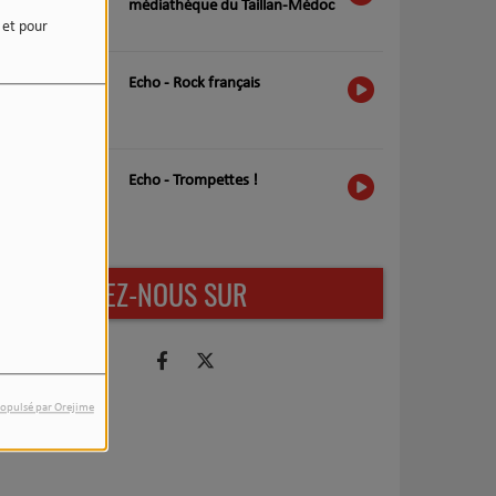
médiathèque du Taillan-Médoc
e et pour
Echo - Rock français
Echo - Trompettes !
RETROUVEZ-NOUS SUR
opulsé par Orejime