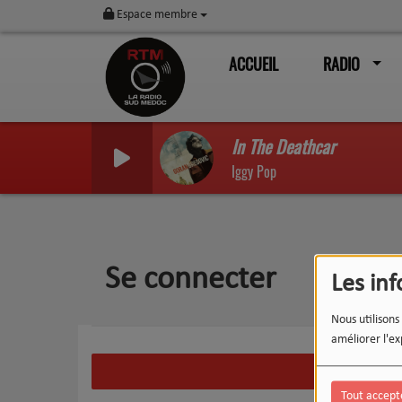
Espace membre
ACCUEIL
RADIO
In The Deathcar
Iggy Pop
Se connecter
Les in
Nous utilisons
améliorer l'ex
CRÉ
Tout accept