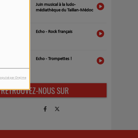
ail est obligatoire )
Juin musical à la ludo-
médiathèque du Taillan-Médoc
ot de passe est obligatoire)
Echo - Rock français
Echo - Trompettes !
opulsé par Orejime
RETROUVEZ-NOUS SUR