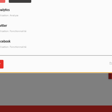
(L’em
alytics
(Le m
ilisation: Analyse
itter
ilisation: Fonctionnalité
acebook
ilisation: Fonctionnalité
Pr
r