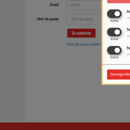
Email
An
Ut
Mot de passe
Activé
Tw
Se connecter
Ut
Activé
Mot de passe oublié ?
F
Ut
Activé
Sauvegarde