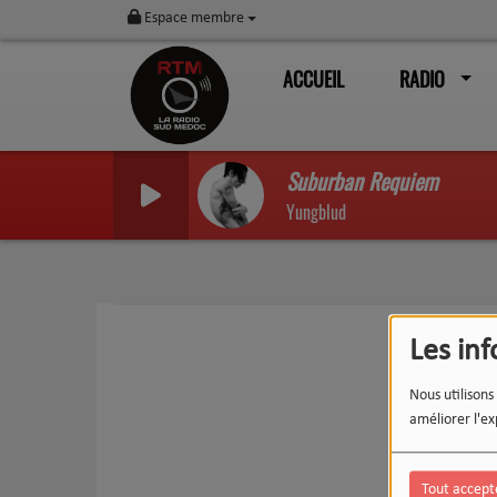
Espace membre
ACCUEIL
RADIO
Suburban Requiem
Yungblud
Les in
Nous utilisons
améliorer l'ex
Tout accept