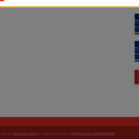
 démarrer votre journée
ermet de
faire une radio
en ligne facilement.
Politique de confidentialité