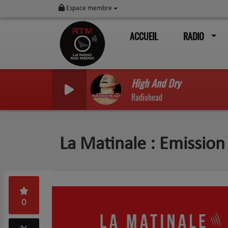
Espace membre
ACCUEIL
RADIO
High And Dry
Radiohead
La Matinale : Emissio
0