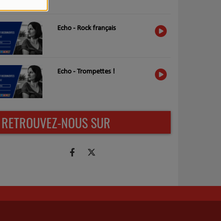
Echo - Rock français
Echo - Trompettes !
RETROUVEZ-NOUS SUR