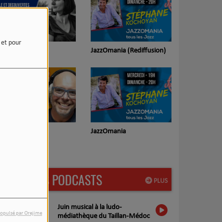
e et pour
ho (Rediffusion)
JazzOmania (Rediffusion)
lifornia Spirit
JazzOmania
ediffusion)
DERNIERS PODCASTS
PLUS
Juin musical à la ludo-
opulsé par Orejime
médiathèque du Taillan-Médoc