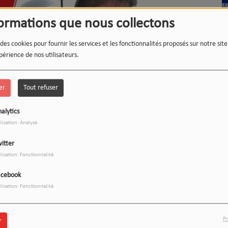
formations que nous collectons
 des cookies pour fournir les services et les fonctionnalités proposés sur notre sit
L'heure du Live
Ec
périence de nos utilisateurs.
(Rediffusion)
er
Tout refuser
alytics
ilisation: Analyse
L'heure du Live
Ca
itter
(R
ilisation: Fonctionnalité
Télécharger le podcast
acebook
ilisation: Fonctionnalité
s matins
du lundi au vendredi dès 7h
!
Pr
r