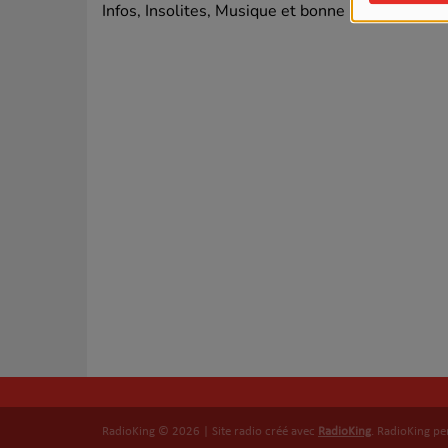
Infos, Insolites, Musique et bonne humeur pour
RadioKing © 2026 | Site radio créé avec
RadioKing
. RadioKing p