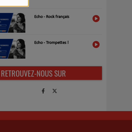
Echo - Rock français
Echo - Trompettes !
RETROUVEZ-NOUS SUR