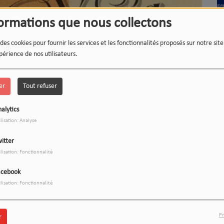
formations que nous collectons
 des cookies pour fournir les services et les fonctionnalités proposés sur notre sit
L'
périence de nos utilisateurs.
(R
er
Tout refuser
alytics
ilisation: Analyse
L'
itter
ilisation: Fonctionnalité
Télécharger le podcast
acebook
Heart of Gold pour le titre du jour avec Gérard dans la
ilisation: Fonctionnalité
Pr
r