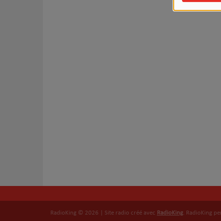
RadioKing © 2026 | Site radio créé avec
RadioKing
. RadioKing p