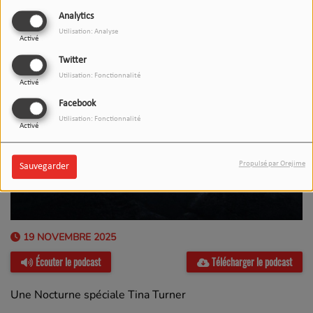
Analytics
Utilisation: Analyse
Activé
Twitter
Utilisation: Fonctionnalité
Activé
Facebook
Utilisation: Fonctionnalité
Activé
Propulsé par Orejime
Sauvegarder
19 NOVEMBRE 2025
Écouter le podcast
Télécharger le podcast
Une Nocturne spéciale Tina Turner