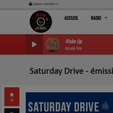
Espace membre
ACCUEIL
RADIO
Wake Up
Arcade Fire
Saturday Drive - émis
0