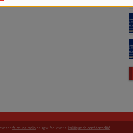
rock, deephouse, soul, année 80)
ermet de
faire une radio
en ligne facilement.
Politique de confidentialité