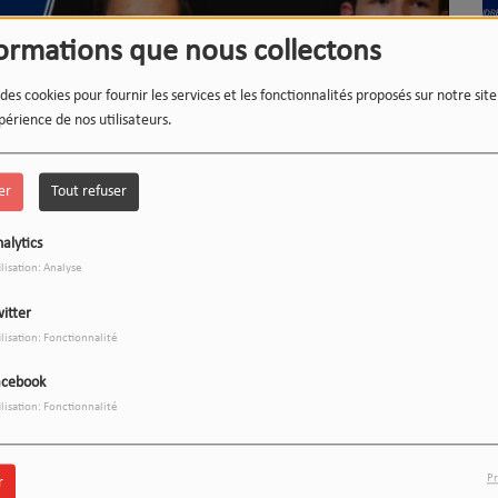
formations que nous collectons
 des cookies pour fournir les services et les fonctionnalités proposés sur notre sit
L'
périence de nos utilisateurs.
(R
er
Tout refuser
alytics
ilisation: Analyse
L'
itter
ilisation: Fonctionnalité
Télécharger le podcast
acebook
ilisation: Fonctionnalité
s chroniques, des classements musicaux, et du talk
Pr
r