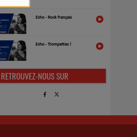
Echo - Rock français
Echo - Trompettes !
RETROUVEZ-NOUS SUR