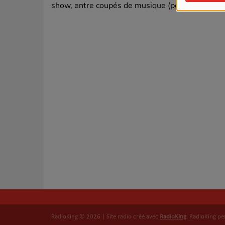
show, entre coupés de musique (pop, pop rock, 
RadioKing © 2026 | Site radio créé avec
RadioKing
. RadioKing p